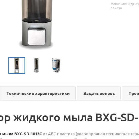
Наши менеджеры
заказа
Технические характеристики
Задать вопрос
Пре
ор жидкого мыла BXG-SD-
о мыла BXG-SD-1013C
из АБС-пластика (ударопрочная техническая тер