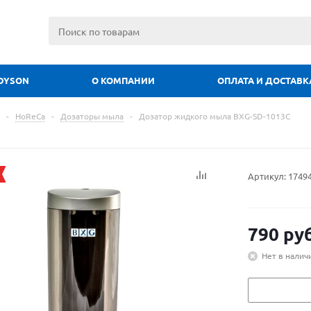
DYSON
О КОМПАНИИ
ОПЛАТА И ДОСТАВК
-
HoReCa
-
Дозаторы мыла
-
Дозатор жидкого мыла BXG-SD-1013C
Артикул:
1749
790
руб
Нет в налич