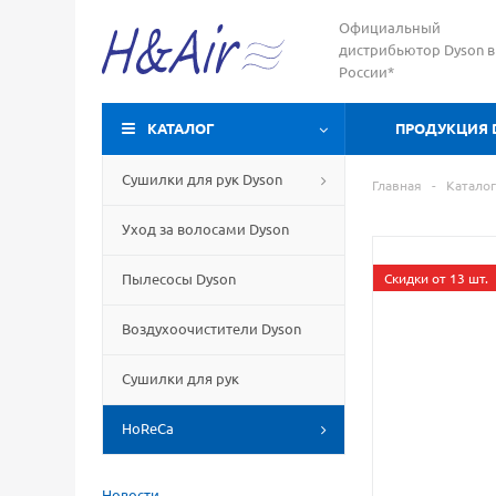
Официальный
дистрибьютор Dyson в
России*
КАТАЛОГ
ПРОДУКЦИЯ 
Сушилки для рук Dyson
Главная
-
Каталог
Уход за волосами Dyson
Пылесосы Dyson
Скидки от 13 шт.
Воздухоочистители Dyson
Сушилки для рук
HoReCa
Новости