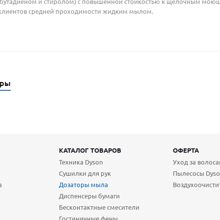
 бутадиеном и стиролом) с повышенной стойкостью к щелочным моющи
 клиентов средней проходимости жидким мылом.
ары
КАТАЛОГ ТОВАРОВ
ОФЕРТА
Техника Dyson
Уход за волос
Сушилки для рук
Пылесосы Dyso
а
Дозаторы мыла
Воздухоочисти
Диспенсеры бумаги
Бесконтактные смесители
Гостиничные фены