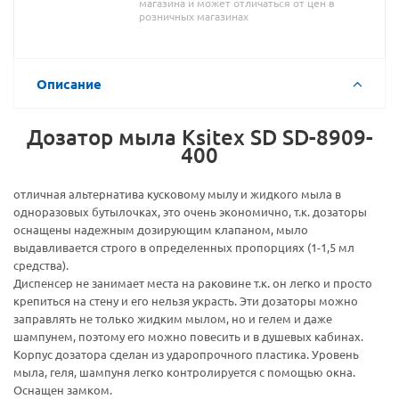
магазина и может отличаться от цен в
розничных магазинах
Описание
Дозатор мыла Ksitex SD SD-8909-
400
отличная альтернатива кусковому мылу и жидкого мыла в
одноразовых бутылочках, это очень экономично, т.к. дозаторы
оснащены надежным дозирующим клапаном, мыло
выдавливается строго в определенных пропорциях (1-1,5 мл
средства).
Диспенсер не занимает места на раковине т.к. он легко и просто
крепиться на стену и его нельзя украсть. Эти дозаторы можно
заправлять не только жидким мылом, но и гелем и даже
шампунем, поэтому его можно повесить и в душевых кабинах.
Корпус дозатора сделан из ударопрочного пластика. Уровень
мыла, геля, шампуня легко контролируется с помощью окна.
Оснащен замком.